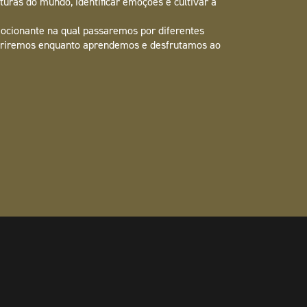
turas do mundo, identificar emoções e cultivar a
ocionante na qual passaremos por diferentes
briremos enquanto aprendemos e desfrutamos ao