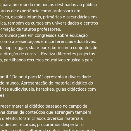
 para um mundo melhor, os destinados ao público
e anos de experiência como professora em
sica, escolas infantis, primárias e secundárias em
lgica, também dá cursos em universidades e centros
formação de futuros professores.
 comunicações em congressos sobre educação
m como apresentações em conferências educativas.
ck, pop, reggae, ska e punk, bem como conjuntos de
 e direção de coros. Realiza diferentes projectos
ças, partilhando recursos educativos musicais para
fantil ” De aqui para lá” apresenta a diversidade
 do mundo. Apresentação do material didático do
séries audiovisuais, karaokes, guias didácticos com
es.
ferecer material didático baseado no campo da
nha dorsal de conteúdos que abrangem também
 o efeito, foram criados diversos materiais
×
lha destes recursos, procuramos despertar o
música e pelas culturas de outras partes do mundo,