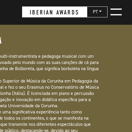
IBERIAN AWARDS
PT
Á
ulti-instrumentista e pedagoga musical com um
m voado pelo mundo com as suas canções de cá para
unha de Bolboreta, que significa borboleta na língua
io Superior de Música da Corunha em Pedagogia da
l e fez o seu Erasmus no Conservatório de Música
lonha (Itália). É licenciada em piano e percussão
ação e inovação em didática específica para a
 pela Universidade da Corunha.
 uma significativa experiência tanto como
e todos os continentes, o que se manifesta na
s que transmite nos diferentes espectáculos que
de público, destacando-se, devido ao seu