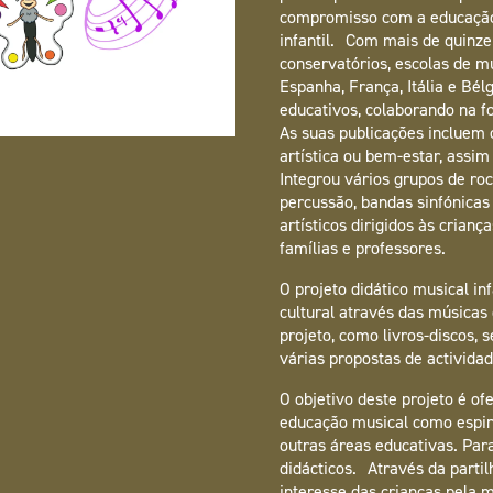
compromisso com a educação
infantil. Com mais de quinz
conservatórios, escolas de mú
Espanha, França, Itália e Bé
educativos, colaborando na 
As suas publicações incluem
artística ou bem-estar, assi
Integrou vários grupos de ro
percussão, bandas sinfónicas
artísticos dirigidos às crian
famílias e professores.
O projeto didático musical in
cultural através das músicas
projeto, como livros-discos, 
várias propostas de actividad
O objetivo deste projeto é o
educação musical como espi
outras áreas educativas. Para
didácticos. Através da parti
interesse das crianças pela 