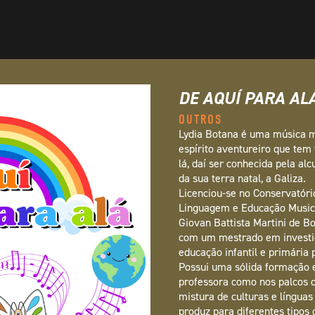
DE AQUÍ PARA AL
OUTROS
Lydia Botana é uma música m
espírito aventureiro que te
lá, daí ser conhecida pela alc
da sua terra natal, a Galiza.
Licenciou-se no Conservatór
Linguagem e Educação Musica
Giovan Battista Martini de Bo
com um mestrado em investig
educação infantil e primária
Possui uma sólida formação e
professora como nos palcos d
mistura de culturas e língua
produz para diferentes tipos 