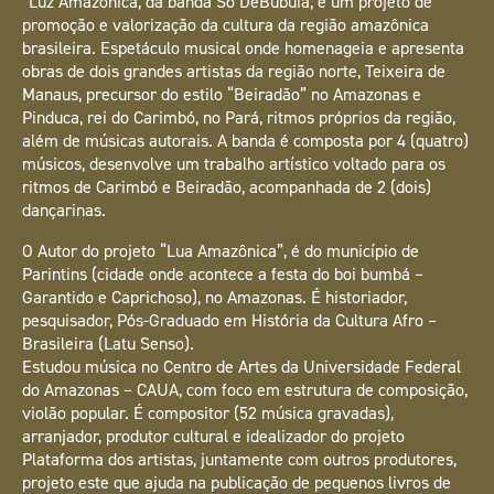
“Luz Amazônica, da banda Só DeBubuia, é um projeto de
promoção e valorização da cultura da região amazônica
brasileira. Espetáculo musical onde homenageia e apresenta
obras de dois grandes artistas da região norte, Teixeira de
Manaus, precursor do estilo “Beiradão” no Amazonas e
Pinduca, rei do Carimbó, no Pará, ritmos próprios da região,
além de músicas autorais. A banda é composta por 4 (quatro)
músicos, desenvolve um trabalho artístico voltado para os
ritmos de Carimbó e Beiradão, acompanhada de 2 (dois)
dançarinas.
O Autor do projeto “Lua Amazônica”, é do município de
Parintins (cidade onde acontece a festa do boi bumbá –
Garantido e Caprichoso), no Amazonas. É historiador,
pesquisador, Pós-Graduado em História da Cultura Afro –
Brasileira (Latu Senso).
Estudou música no Centro de Artes da Universidade Federal
do Amazonas – CAUA, com foco em estrutura de composição,
violão popular. É compositor (52 música gravadas),
arranjador, produtor cultural e idealizador do projeto
Plataforma dos artistas, juntamente com outros produtores,
projeto este que ajuda na publicação de pequenos livros de