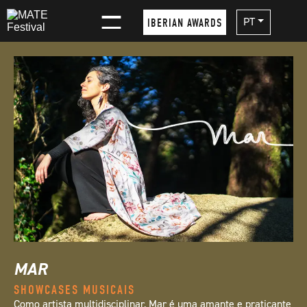
×
PT
IBERIAN AWARDS
MAR
SHOWCASES MUSICAIS
Como artista multidisciplinar, Mar é uma amante e praticante