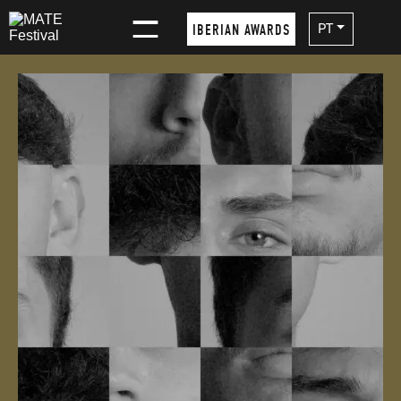
×
PT
IBERIAN AWARDS