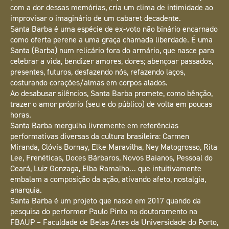
com a dor dessas memórias, cria um clima de intimidade ao
improvisar o imaginário de um cabaret decadente.
Santa Barba é uma espécie de ex-voto não binário encarnado
como oferta perene a uma graça chamada liberdade. É uma
Santa (Barba) num relicário fora do armário, que nasce para
celebrar a vida, bendizer amores, dores; abençoar passados,
presentes, futuros, desfazendo nós, refazendo laços,
costurando corações/almas em corpos alados.
Ao desabusar silêncios, Santa Barba promete, como bênção,
trazer o amor próprio (seu e do público) de volta em poucas
horas.
Santa Barba mergulha livremente em referências
performativas diversas da cultura brasileira: Carmen
Miranda, Clóvis Bornay, Elke Maravilha, Ney Matogrosso, Rita
Lee, Frenéticas, Doces Bárbaros, Novos Baianos, Pessoal do
Ceará, Luiz Gonzaga, Elba Ramalho… que intuitivamente
embalam a composição da ação, ativando afeto, nostalgia,
anarquia.
Santa Barba é um projeto que nasce em 2017 quando da
pesquisa do performer Paulo Pinto no doutoramento na
FBAUP – Faculdade de Belas Artes da Universidade do Porto,