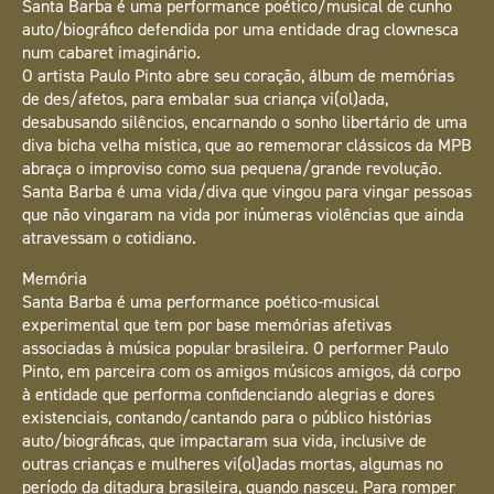
Santa Barba é uma performance poético/musical de cunho
auto/biográfico defendida por uma entidade drag clownesca
num cabaret imaginário.
O artista Paulo Pinto abre seu coração, álbum de memórias
de des/afetos, para embalar sua criança vi(ol)ada,
desabusando silêncios, encarnando o sonho libertário de uma
diva bicha velha mística, que ao rememorar clássicos da MPB
abraça o improviso como sua pequena/grande revolução.
Santa Barba é uma vida/diva que vingou para vingar pessoas
que não vingaram na vida por inúmeras violências que ainda
atravessam o cotidiano.
Memória
Santa Barba é uma performance poético-musical
experimental que tem por base memórias afetivas
associadas à música popular brasileira. O performer Paulo
Pinto, em parceira com os amigos músicos amigos, dá corpo
à entidade que performa confidenciando alegrias e dores
existenciais, contando/cantando para o público histórias
auto/biográficas, que impactaram sua vida, inclusive de
outras crianças e mulheres vi(ol)adas mortas, algumas no
período da ditadura brasileira, quando nasceu. Para romper