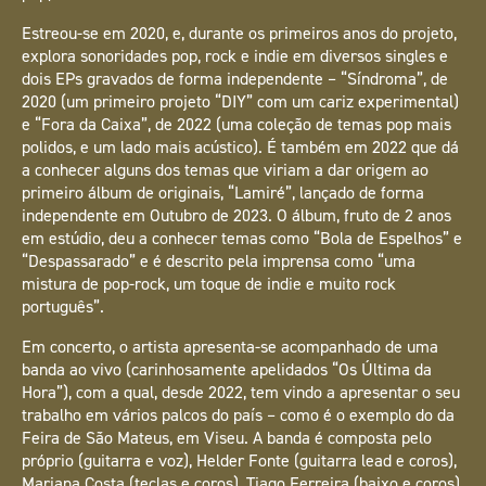
Estreou-se em 2020, e, durante os primeiros anos do projeto,
explora sonoridades pop, rock e indie em diversos singles e
dois EPs gravados de forma independente – “Síndroma”, de
2020 (um primeiro projeto “DIY” com um cariz experimental)
e “Fora da Caixa”, de 2022 (uma coleção de temas pop mais
polidos, e um lado mais acústico). É também em 2022 que dá
a conhecer alguns dos temas que viriam a dar origem ao
primeiro álbum de originais, “Lamiré”, lançado de forma
independente em Outubro de 2023. O álbum, fruto de 2 anos
em estúdio, deu a conhecer temas como “Bola de Espelhos” e
“Despassarado” e é descrito pela imprensa como “uma
mistura de pop-rock, um toque de indie e muito rock
português”.
Em concerto, o artista apresenta-se acompanhado de uma
banda ao vivo (carinhosamente apelidados “Os Última da
Hora”), com a qual, desde 2022, tem vindo a apresentar o seu
trabalho em vários palcos do país – como é o exemplo do da
Feira de São Mateus, em Viseu. A banda é composta pelo
próprio (guitarra e voz), Helder Fonte (guitarra lead e coros),
Mariana Costa (teclas e coros), Tiago Ferreira (baixo e coros)